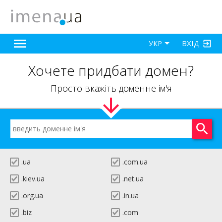
ВХІД
УКР
Хочете придбати домен?
Просто вкажіть доменне ім'я
.ua
.com.ua
.kiev.ua
.net.ua
.org.ua
.in.ua
.biz
.com